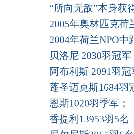
“所向无敌”本身获
2005年奥林匹克荷
2004年荷兰NPO中
贝洛尼 2030羽冠军
阿布利斯 2091羽冠
蓬圣迈克斯1684羽
恩斯1020羽季军；
香提利13953羽5名