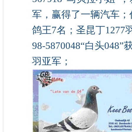
军，赢得了一辆汽车；作
鸽王7名；圣昆丁1277
98-5870048“白头04
羽亚军；