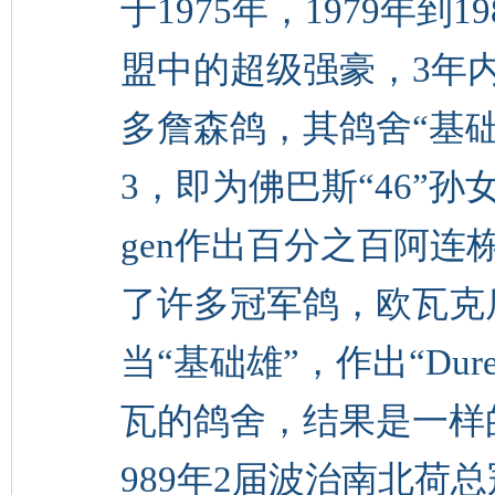
于1975年，1979年到198
盟中的超级强豪，3年
多詹森鸽，其鸽舍“基础母”（S
3，即为佛巴斯“46”孙女，配
gen作出百分之百阿
了许多冠军鸽，欧瓦克后来又
当“基础雄”，作出“Dure”
瓦的鸽舍，结果是一样的
989年2届波治南北荷