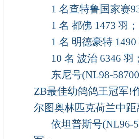
1 名查特鲁国家赛93
1 名 都佛 1473 羽；
1 名 明德豪特 1490
10 名 波治 6346 羽
东尼号(NL98-58700
ZB最佳幼鸽鸽王冠军!作出“
尔图奥林匹克荷兰中距
依坦普斯号(NL96-5665