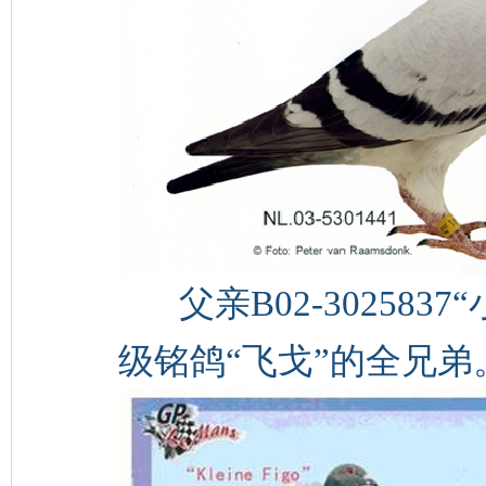
父亲B02-302583
级铭鸽“飞戈”的全兄弟