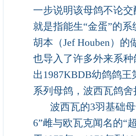
一步说明该母鸽不论交
就是指能生“金蛋”的系
胡本（Jef Hoube
也导入了许多外来系种
出1987KBDB幼鸽
系列母鸽，波西瓦鸽舍
波西瓦的3羽基础母鸽
6”雌与欧瓦克闻名的“