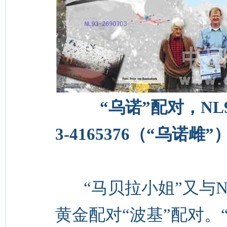
“乌诺”配对，NL93
3-4165376（“乌诺雌”
“马贝拉小姐”又与NL
黄金配对“波基”配对。