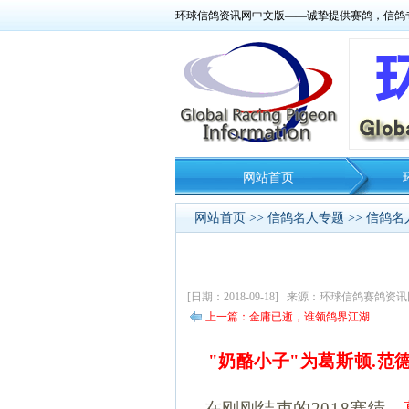
环球信鸽资讯网中文版——诚挚提供赛鸽，信鸽
网站首页
网站首页
>>
信鸽名人专题
>>
信鸽名
[日期：2018-09-18] 来源：环球信鸽赛鸽
上一篇：金庸已逝，谁领鸽界江湖
"
奶酪小子"为葛斯顿.范
在刚刚结束的2018赛绩，