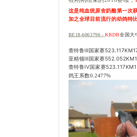
这是纯血统原舍奶酪第一次
加之全球目前流行的幼鸽特
BE18-6063796 -
KBDB
全国大
III
523.117KM1
查特鲁
国家赛
III
552.052KM
亚精顿
国家赛
IV
523.117KM1
查特鲁
国家赛
0.2477%
鸽王系数