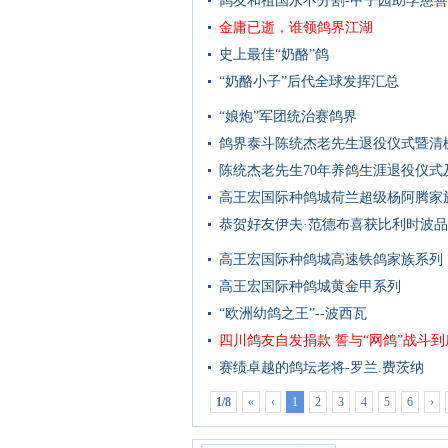
鸽友和祖国永不分割-甲子园助学慈
金庸已逝，谁领鸽界江湖
史上最佳“奶酪”鸽
“奶酪小子”后代全球发挥汇总
“娘炮”军团统治赛鸽界
鸽界泰斗陈统杰老先生退役仪式暨清
陈统杰老先生70年养鸽生涯退役仪
高王宏国际种鸽城荷兰超级杨阿腾家
恭贺好友伊夫·范德布喜获比利时波
高王宏国际种鸽城高速铁鸽家族系列
高王宏国际种鸽城黄金甲系列
“欧洲幼鸽之王”--波西瓦
四川鸽友自发捐款 誓与“网鸽”战斗到
赛绩卓越的鸽坛老将-罗兰.费茨纳
1/8
«
‹
1
2
3
4
5
6
›