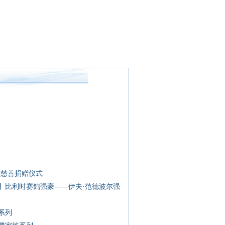
学慈善捐赠仪式
】比利时赛鸽强豪——伊夫·范德波尔强
系列