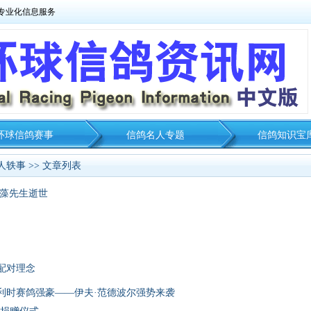
专业化信息服务
环球信鸽赛事
信鸽名人专题
信鸽知识宝
人轶事
>> 文章列表
喜藻先生逝世
配对理念
利时赛鸽强豪——伊夫·范德波尔强势来袭