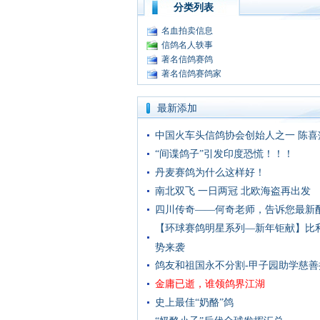
分类列表
名血拍卖信息
信鸽名人轶事
著名信鸽赛鸽
著名信鸽赛鸽家
最新添加
中国火车头信鸽协会创始人之一 陈喜
“间谍鸽子”引发印度恐慌！！！
丹麦赛鸽为什么这样好！
南北双飞 一日两冠 北欧海盗再出发
四川传奇——何奇老师，告诉您最新
【环球赛鸽明星系列—新年钜献】比
势来袭
鸽友和祖国永不分割-甲子园助学慈善
金庸已逝，谁领鸽界江湖
史上最佳“奶酪”鸽