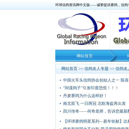
环球信鸽资讯网中文版——诚挚提供赛鸽，信鸽
网站首页
网站首页
>>
信鸽名人专题
>>
信鸽名
中国火车头信鸽协会创始人之一 陈
“间谍鸽子”引发印度恐慌！！！
丹麦赛鸽为什么这样好！
南北双飞 一日两冠 北欧海盗再出发
四川传奇——何奇老师，告诉您最新
【环球赛鸽明星系列—新年钜献】比