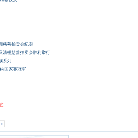
善捐赠仪式
棚慈善拍卖会纪实
式及清棚慈善拍卖会胜利举行
族系列
品纳国家赛冠军
底
»