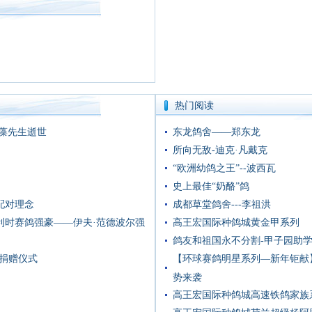
热门阅读
藻先生逝世
东龙鸽舍——郑东龙
所向无敌-迪克·凡戴克
“欧洲幼鸽之王”--波西瓦
史上最佳“奶酪”鸽
配对理念
成都草堂鸽舍---李祖洪
利时赛鸽强豪——伊夫·范德波尔强
高王宏国际种鸽城黄金甲系列
鸽友和祖国永不分割-甲子园助
捐赠仪式
【环球赛鸽明星系列—新年钜献
势来袭
高王宏国际种鸽城高速铁鸽家族