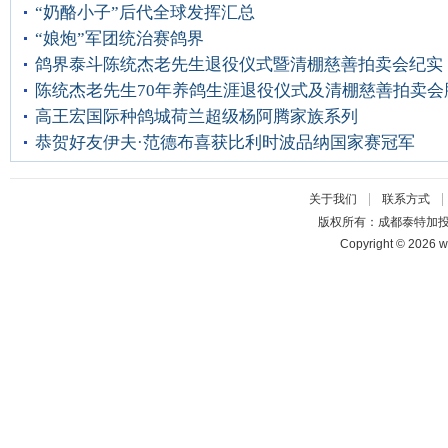
“奶酪小子”后代全球发挥汇总
“娘炮”军团统治赛鸽界
鸽界泰斗陈统杰老先生退役仪式暨清棚慈善拍卖会纪实
陈统杰老先生70年养鸽生涯退役仪式及清棚慈善拍卖会
高王宏国际种鸽城荷兰超级杨阿腾家族系列
恭贺好友伊夫·范德布喜获比利时波品纳国家赛冠军
|
关于我们
联系方式
版权所有：成都泰特加
Copyright © 2026 w