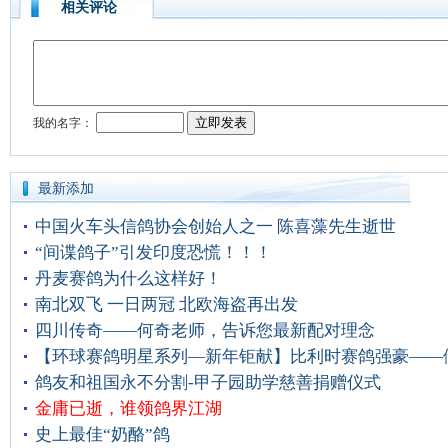
相关评论
最新添加
中国火车头信鸽协会创始人之一 陈喜藻先生逝世
“间谍鸽子”引发印度恐慌！！！
丹麦赛鸽为什么这样好！
南北双飞 一日两冠 北欧海盗再出发
四川传奇——何奇老师，告诉您最新配对理念
【环球赛鸽明星系列—新年钜献】比利时赛鸽强豪——
鸽友和祖国永不分割-甲子园助学慈善捐赠仪式
金庸已逝，谁领鸽界江湖
史上最佳“奶酪”鸽