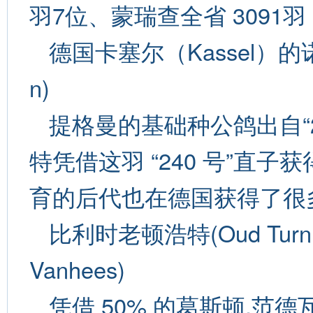
羽7位、蒙瑞查全省 3091羽 
德国卡塞尔（Kassel）的诺伯
n)
提格曼的基础种公鸽出自“2
特凭借这羽 “240 号”直
育的后代也在德国获得了很
比利时老顿浩特(Oud Turn
Vanhees)
凭借 50% 的葛斯顿.范