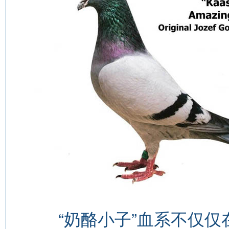
“奶酪小子”血系不仅仅在葛斯