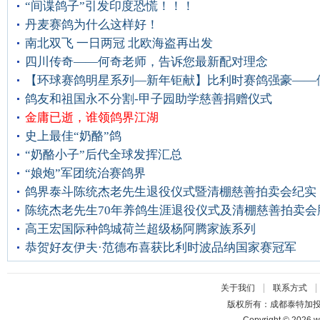
“间谍鸽子”引发印度恐慌！！！
丹麦赛鸽为什么这样好！
南北双飞 一日两冠 北欧海盗再出发
四川传奇——何奇老师，告诉您最新配对理念
【环球赛鸽明星系列—新年钜献】比利时赛鸽强豪——
鸽友和祖国永不分割-甲子园助学慈善捐赠仪式
金庸已逝，谁领鸽界江湖
史上最佳“奶酪”鸽
“奶酪小子”后代全球发挥汇总
“娘炮”军团统治赛鸽界
鸽界泰斗陈统杰老先生退役仪式暨清棚慈善拍卖会纪实
陈统杰老先生70年养鸽生涯退役仪式及清棚慈善拍卖会
高王宏国际种鸽城荷兰超级杨阿腾家族系列
恭贺好友伊夫·范德布喜获比利时波品纳国家赛冠军
|
关于我们
联系方式
版权所有：成都泰特加