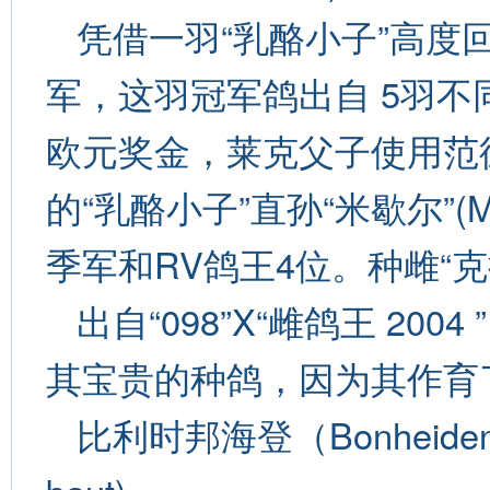
凭借一羽“乳酪小子”高度
军，这羽冠军鸽出自 5羽不同
欧元奖金，莱克父子使用范
的“乳酪小子”直孙“米歇尔”(M
季军和RV鸽王4位。种雌“克拉
出自“098”X“雌鸽王 2004
其宝贵的种鸽，因为其作育
比利时邦海登（Bonheiden