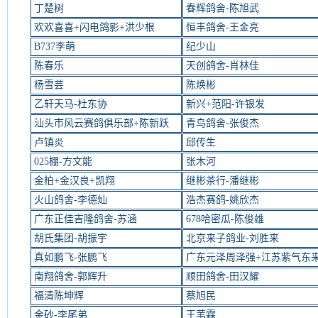
丁楚树
春辉鸽舍-陈旭武
欢欢喜喜+闪电鸽影+洪少根
恒丰鸽舍-王金亮
B737李萌
纪少山
陈春乐
天创鸽舍-肖林佳
杨雪芸
陈焕彬
乙轩天马-杜东协
新兴+范阳-许银发
汕头市风云赛鸽俱乐部+陈新跃
青鸟鸽舍-张俊杰
卢镇炎
邱传生
025棚-方文能
张木河
金柏+金汉良+凯翔
继彬茶行-潘继彬
火山鸽舍-李德灿
浩杰赛鸽-姚欣杰
广东正佳吉隆鸽舍-苏涵
678哈密瓜-陈俊雄
胡氏集团-胡振宇
北京来子鸽业-刘胜来
真如鹏飞-张鹏飞
广东元泽周泽强+江苏紫气东
南翔鸽舍-郭辉升
顺田鸽舍-田汉耀
福清陈坤辉
蔡旭民
金砂-李尾弟
王苇霖