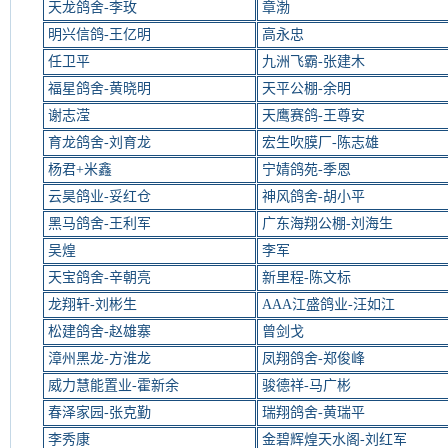
天龙鸽舍-李玫
章渤
明兴信鸽-王亿明
高永忠
任卫平
九洲飞霸-张建木
福星鸽舍-黄晓明
天平公棚-余明
谢志滢
天鹰赛鸽-王尊安
育龙鸽舍-刘育龙
宏生吹膜厂-陈志雄
杨君+米鑫
宁婧鸽苑-季恩
云昊鸽业-妥红仓
神风鸽舍-胡小平
黑马鸽舍-王利军
广东海翔公棚-刘海生
吴煌
李军
天宝鸽舍-辛朝亮
新里程-陈文标
龙翔轩-刘彬生
AAA江盛鸽业-汪如江
松建鸽舍-赵雄寨
曾剑戈
漳州黑龙-方淮龙
凤翔鸽舍-郑俊峰
威力慧能置业-霍新余
骏德祥-马广彬
春泽家园-张克勤
瑞翔鸽舍-黄瑞平
李秀康
金碧辉煌天水阁-刘红军