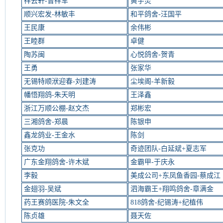
祥云轩-曾祥军
黄宇灵
顺兴宏发-林敏丰
和平鸽舍-汪国平
王民康
余伟彬
王睦群
卓健
陶苏闽
心悦鸽舍-贺青
王勇
张家华
无锡特顺洑迎春-刘建涛
尘埃阁-羊新毅
幡悟翔鸽-朱天明
王泽鑫
浙江万顺公棚-赵文杰
郑彬宏
三湘鸽舍-郑晨
陈银申
鑫龙鸽业-王金水
陈剑
张克功
奇迹团队-白延斌+夏志军
广东金翔鸽舍-许木斌
金霸甲-于庆永
李毅
美成公司+东凤鱼香园-蔡成江
金翅羽-吴斌
泗海霸王+翔鸣鸽舍-章满金
药王赛鸽医院-朱文全
818鸽舍-纪锡涛+纪植伟
陈贞雄
聂天佐