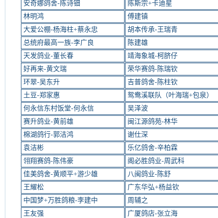
安奇娜鸽舍-陈诗钿
陈斯宗+卡迪星
林明鸿
傅建镇
大爱公棚-杨海柱+蔡永忠
胡本传承-王瑞青
总统府最高一族-李广良
陈建雄
天发鸽业-董长春
靖海象城-柯脐仔
好再来-黄文瑞
荣华赛鸽-陈瑞钦
环翠-吴东升
吉普鸽舍-陈柱钦
土豆-郑家惠
鸳鸯溪联队（叶海瑞+包泉）
何永信东村饭堂-何永信
吴泽波
赛升鸽业-黄前雄
闽江源鸽苑-林华
棉湖鸽行-郭洁鸿
谢仕深
袁洁彬
乐亿鸽舍-辛柏霖
翎翔赛鸽-陈伟豪
阁必胜鸽业-周武科
佳美鸽舍-黄顺平+游少雄
八闽鸽业-陈舒
王耀松
广东华弘+杨益钦
中国梦+万胜鸽粮-李建中
周辅之
王友强
广厦鸽店-张立海