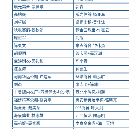
晨光鸽舍-宗晨曦
郭森
高柏毅
威力信鸽-杨亚军
刘卓樾
桌椅出租-吴佳泳
秋收赛鸽-魏秋勃
梦金园珠宝-许霍云
周裕军
刘旭
陈桌文
豪杰鸽舍-钟伟杰
胡顺明
曾庆灵+高汉洲
宝涛制衣-吴礼和
陈小贵
陈友海
钟昆生
河南华远公棚-许建军
圣塔鸽舍-赖泓胜
刘杰
张志明+陈建平
丰曼妮内衣厂+羽恒鸽舍-张少勇
西北小族风-刘毅
福建腾宇公棚-蔡炎平
惠安精英跆拳道-骆晓东
赖泳泳+戴美莱
095鸽舍-叶大剑
海景鸽业-林忠雄
江西恒龙-陶志明
高弟奴+高实颖
南京金来虎+海丰天地