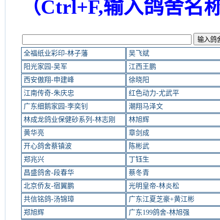
（C
trl+F,
输入鸽舍名
全福纸业彩印-林子藩
吴飞斌
阳光家园-吴军
江西王鹏
西安傲翔-申建峰
徐晓阳
江南传奇-朱庆忠
红色动力-尤武平
广东细鹅家园-李奕钊
潮翔马泽文
林成龙鸽业保健砂系列-林志刚
林旭辉
黄华亮
章剑成
开心鸽舍蔡镇波
陈彬武
郑兆兴
丁钰生
昌盛鸽舍-段春华
蔡冬青
北京侨友-宿翼鹏
光明皇帝-林炎松
共信铭鸽-汤锦璋
广东江夏芝豪+黄江彬
郑旭辉
广东199鸽舍-林旭强