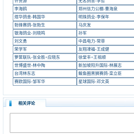
许贵源
无名鸽舍-李哲
李海鸥
郑州信力公棚-曹海泉
煜华鸽舍-韩国华
明珠鸽业-李保年
勃锋赛鸽-张勃生
马庆发
银海鸽业-刘晓鸣
孙军
刘文勇
中昌电力-常菲
荣学军
友翔冿福-王成健
箩筐联队-张全胜+应晓东
徐堂丰+王祖顺
世博盛世-林中陶
新加坡阳升国际-林展志
台湾林东志
鲅鱼圈黑狮赛鸽-栾立臣
赛欧国际-邹军华
星球国际-邓文英
相关评论