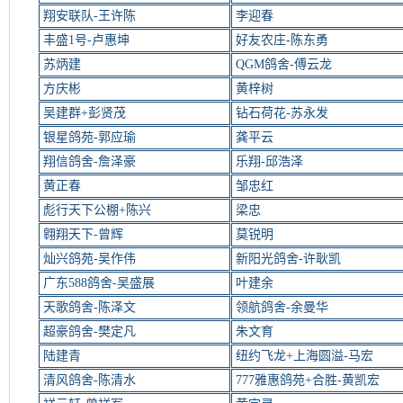
翔安联队-王许陈
李迎春
丰盛1号-卢惠坤
好友农庄-陈东勇
苏炳建
QGM鸽舍-傅云龙
方庆彬
黄梓树
吴建群+彭贤茂
钻石荷花-苏永发
银星鸽苑-郭应瑜
龚平云
翔信鸽舍-詹泽豪
乐翔-邱浩泽
黄正春
邹忠红
彪行天下公棚+陈兴
梁忠
翱翔天下-曾辉
莫锐明
灿兴鸽苑-吴作伟
新阳光鸽舍-许耿凯
广东588鸽舍-吴盛展
叶建余
天歌鸽舍-陈泽文
领航鸽舍-余曼华
超豪鸽舍-樊定凡
朱文育
陆建青
纽约飞龙+上海圆溢-马宏
清风鸽舍-陈清水
777雅惠鸽苑+合胜-黄凯宏