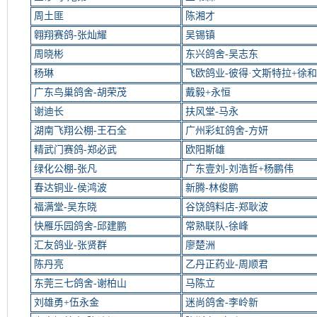
周土匪
陈湘才
翱翔赛鸽-张灿耀
吴锡镇
周晓彬
东兴鸽舍-吴志东
杨琳
飞欧鸽业-彼得·文斯特拉+徐
广东鸟巢鸽舍-胡荣茂
戴毅+永恒
谢迪长
扶风堂-马永
湖南飞翔公棚-王石全
广州彩虹鸽舍-方妍
精武门赛鸽-郑必武
欧阳斯雄
绿化公棚-张凡
广东壹刘-刘浩哲+杨鹏伟
春达铜业-侯鸿波
新腾-林俊鹏
福满堂-吴东晓
谷饶鸽料店-郑耿波
快雁乐园鸽舍-邱建鹏
常熟联队-徐峰
汇友鸽业-张贤群
廖楚洲
陈丹亮
乙丹正药业-周顺君
东莞三七鸽舍-谢柏山
马陈立
刘雄勇+伍永金
迷尚鸽舍-李岭新