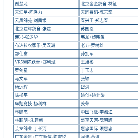
谢楚龙
北京金金鸽舍-林征
天汇星-陈泽力
天辉赛鸽-陈志坚
云凤鸽苑-刘凤银
春兴王-郑志春
北京建辉鸽舍-张建
苏国恩
连兴-张少华
韦龙+黎晓俊
布达拉农家乐-吴汉洲
老五-罗树雄
邹仕富
孙拥军
VR588陈跃青+郑利斌
王旭彬
罗剑星
丁玉忠
马文军
张颖
杨远辉
岱洪
陈柳平
姚创+姚壮渠
犇翔竞技-杨利群
姜荣
林鹏杰
中国飞鹰-李湘江
林聪明+朱建新
盛享天河-阮明辉
芸龙鸽业-丁长河
惠忠国际-须惠忠
广东金星+广东新信-陈宏锐
阿波-黄波