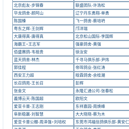
北京彪友-步锦春
联盛团队-许浩松
华龙鸽舍-颜阿山
辽宁丹东勇翔-单勇
陈国榛
飞一鸽舍-蔡培坍
粤东之辉-王剑辉
邝洋瑞
大唐得真-唐得真
北京松山国际-李国辉
海霸王+王志军
强豪鸽舍-黄强
佰盛赛鸽-韦祖贵
徐汝安
蓝天鸽舍-林杰
千寻马俱乐部-尹炜
郭佳程
帝珲鸽业-张红涛
西安王力超
晗霖鸽舍-余桂潮
长召鸽苑-王长召
彭辉
张金文
永隆汇通公司-张春松
義博云天-陈国超
欧阳文
爱亚卡普-王志刚
东祥嘉园-周焕峰
阜新稳赢-刘智慧
大大晓晓-蔡为木
爱亚卡普公棚-周泽强+刘培权
东莞市鸿福信鸽俱乐部-黄安