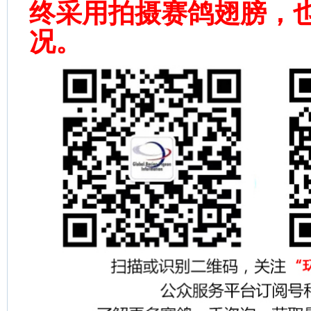
终采用拍摄赛鸽翅膀，
况。