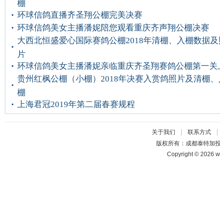
棚
环球信鸽直播齐圣翔公棚完美决赛
环球信鸽美女主播潘妮陪您观看重庆齐声翔公棚决赛
大西北恒盛爱心国际赛鸽公棚2018年清棚、入棚数据及
片
环球信鸽美女主播潘妮亲临重庆齐圣翔赛鸽公棚第一关
贵州红枫公棚（小棚）2018年决赛入赏鸽照片及清棚、
棚
上海君冠2019年第二届春赛规程
|
关于我们
联系方式
版权所有：成都泰特加
Copyright © 2026 w