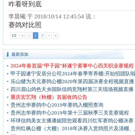
最新添加
2024年春首届“甲子园”杯遂宁赛事中心四关职业赛规程
甲子园遂宁安居分公司2024年春季寄养棚:开始招团队
乐山犍为天元赛鸽公棚2020年第四届决赛全程视频直播
四川眉山鸽色天乡国际信鸽竞翔村第三关现场视频直播
重庆宏艺翔（秋棚）首届收鸽公告
贵州志华赛鸽中心2019年赛鸽入棚照查询
贵州志华赛鸽中心2019年第十三届秋季三关竞赛规程
环球信鸽美女主播潘妮陪您观看四川红军赛鸽公棚决赛
贵州红枫公棚（大棚）2018年决赛入赏鸽照片及清棚、