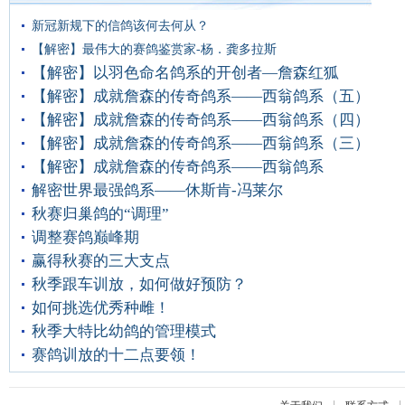
新冠新规下的信鸽该何去何从？
【解密】最伟大的赛鸽鉴赏家-杨．龚多拉斯
【解密】以羽色命名鸽系的开创者—詹森红狐
【解密】成就詹森的传奇鸽系——西翁鸽系（五）
【解密】成就詹森的传奇鸽系——西翁鸽系（四）
【解密】成就詹森的传奇鸽系——西翁鸽系（三）
【解密】成就詹森的传奇鸽系——西翁鸽系
解密世界最强鸽系——休斯肯-冯莱尔
秋赛归巢鸽的“调理”
调整赛鸽巅峰期
赢得秋赛的三大支点
秋季跟车训放，如何做好预防？
如何挑选优秀种雌！
秋季大特比幼鸽的管理模式
赛鸽训放的十二点要领！