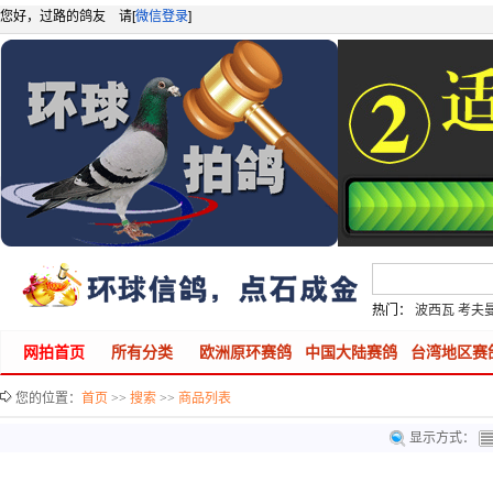
您好，过路的鸽友 请[
微信登录
]
热门：
波西瓦
考夫
网拍首页
所有分类
欧洲原环赛鸽
中国大陆赛鸽
台湾地区赛
您的位置：
首页
>>
搜索
>>
商品列表
显示方式：