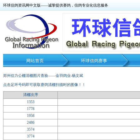
环球信鸽资讯网中文版——诚挚提供赛鸽，信鸽专业化信息服务
网站首页
环球信鸽赛事
郑州信力公棚清棚图片查验——金羽鸽业-杨文斌
点击足环号码即可获取赛鸽清棚扫描时的图像！！
清棚次序
1353
1778
1958
2486
3574
3774